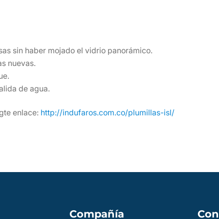
as sin haber mojado el vidrio panorámico.
as nuevas.
ue.
alida de agua.
gte enlace:
http://indufaros.com.co/plumillas-isl/
Compañía
Con