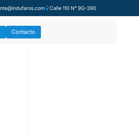
ente@indufaros.com
Calle 110 N° 9G-390

L
Contacto