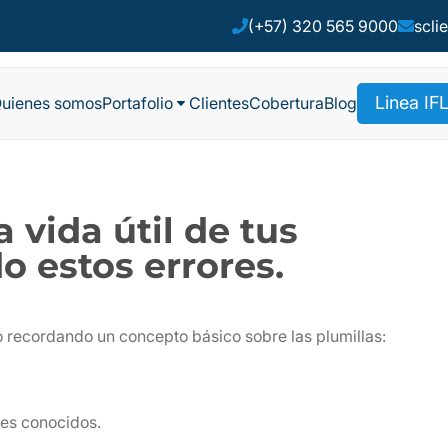
(+57) 320 565 9000
scli


Linea IF
uienes somos
Portafolio
Clientes
Cobertura
Blog
C
a vida útil de tus
o estos errores.
recordando un concepto básico sobre las plumillas:
res conocidos.