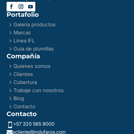
Portafolio
5
Galería productos
5
Marcas
5
Línea IFL
5
Guía de plumillas
Compañía
5
Quienes somos
5
Clientes
5
Cobertura
5
Trabaje con nosotros
5
Blog
5
Contacto
Contacto
+57 320 565 9000

scliente@indufaros.com
