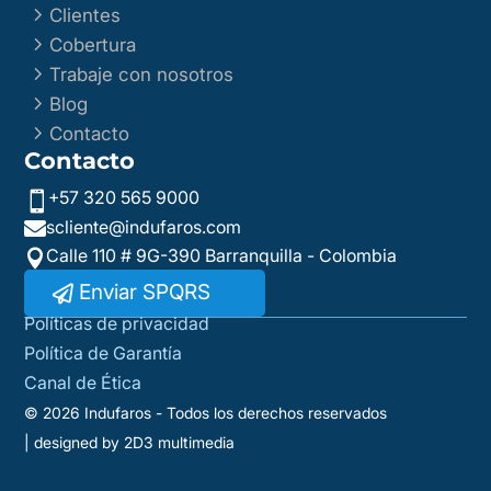
5
Clientes
5
Cobertura
5
Trabaje con nosotros
5
Blog
5
Contacto
Contacto
+57 320 565 9000

scliente@indufaros.com

Calle 110 # 9G-390 Barranquilla - Colombia

Enviar SPQRS
Políticas de privacidad
Política de Garantía
Canal de Ética
© 2026 Indufaros - Todos los derechos reservados
| designed by 2D3 multimedia