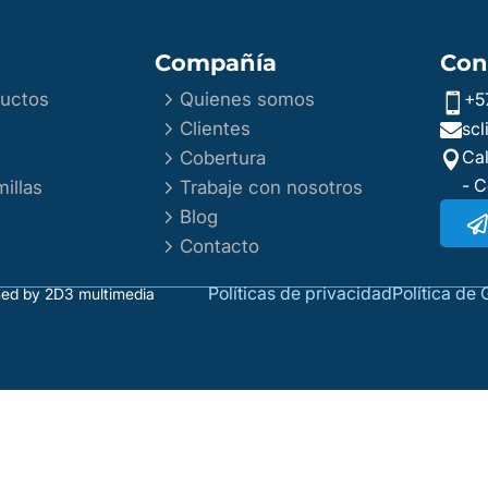
Compañía
Con
5
ductos
Quienes somos
+5

5
Clientes
sc

5
Cal
Cobertura

5
- 
illas
Trabaje con nosotros
5
Blog
5
Contacto
Políticas de privacidad
Política de 
ned by 2D3 multimedia