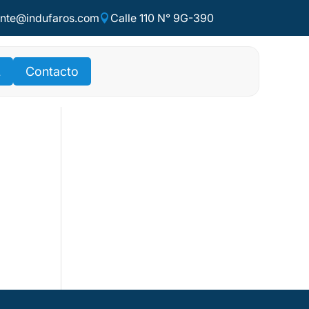
ente@indufaros.com
Calle 110 N° 9G-390

L
Contacto