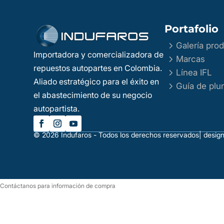
Portafolio
5
Galería pro
Importadora y comercializadora de
5
Marcas
repuestos autopartes en Colombia.
5
Línea IFL
Aliado estratégico para el éxito en
5
Guía de plum
el abastecimiento de su negocio
autopartista.
© 2026 Indufaros - Todos los derechos reservados
| desig
Contáctanos para información de compra