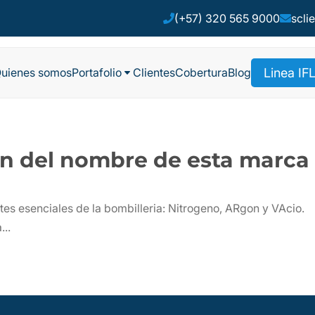
(+57) 320 565 9000
scli


Linea IF
uienes somos
Portafolio
Clientes
Cobertura
Blog
C
gen del nombre de esta marca
s esenciales de la bombilleria: Nitrogeno, ARgon y VAcio.
...