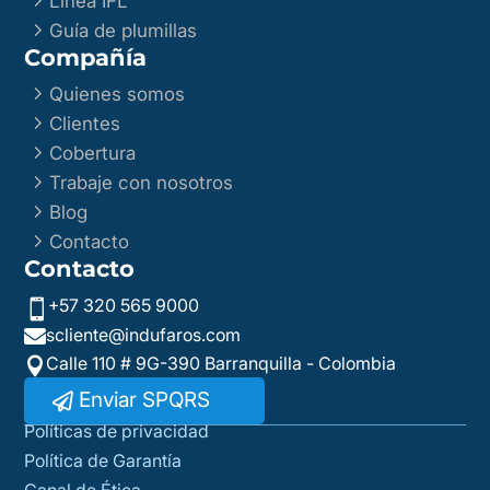
Línea IFL
5
Guía de plumillas
Compañía
5
Quienes somos
5
Clientes
5
Cobertura
5
Trabaje con nosotros
5
Blog
5
Contacto
Contacto
+57 320 565 9000

scliente@indufaros.com

Calle 110 # 9G-390 Barranquilla - Colombia

Enviar SPQRS
Políticas de privacidad
Política de Garantía
Canal de Ética