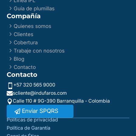
Línea IFL
5
Guía de plumillas
Compañía
5
Quienes somos
5
Clientes
5
Cobertura
5
Trabaje con nosotros
5
Blog
5
Contacto
Contacto
+57 320 565 9000

scliente@indufaros.com

Calle 110 # 9G-390 Barranquilla - Colombia

Enviar SPQRS
Políticas de privacidad
Política de Garantía
Canal de Ética