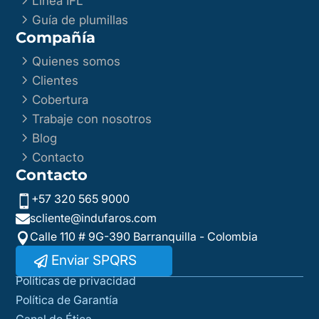
Línea IFL
5
Guía de plumillas
Compañía
5
Quienes somos
5
Clientes
5
Cobertura
5
Trabaje con nosotros
5
Blog
5
Contacto
Contacto
+57 320 565 9000

scliente@indufaros.com

Calle 110 # 9G-390 Barranquilla - Colombia

Enviar SPQRS
Políticas de privacidad
Política de Garantía
Canal de Ética