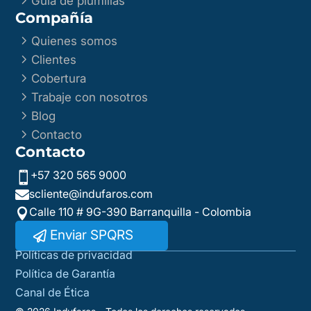
Guía de plumillas
Compañía
5
Quienes somos
5
Clientes
5
Cobertura
5
Trabaje con nosotros
5
Blog
5
Contacto
Contacto
+57 320 565 9000

scliente@indufaros.com

Calle 110 # 9G-390 Barranquilla - Colombia

Enviar SPQRS
Políticas de privacidad
Política de Garantía
Canal de Ética