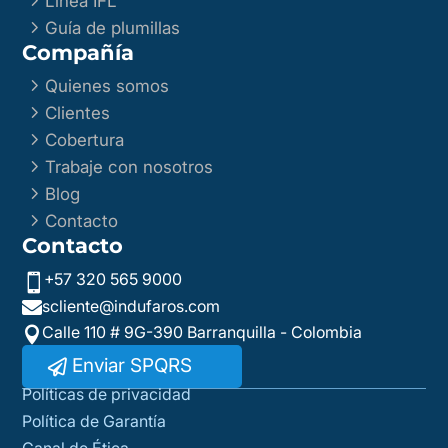
Línea IFL
5
Guía de plumillas
Compañía
5
Quienes somos
5
Clientes
5
Cobertura
5
Trabaje con nosotros
5
Blog
5
Contacto
Contacto
+57 320 565 9000

scliente@indufaros.com

Calle 110 # 9G-390 Barranquilla - Colombia

Enviar SPQRS
Políticas de privacidad
Política de Garantía
Canal de Ética