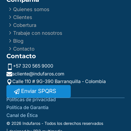
5
Quienes somos
5
Clientes
5
Cobertura
5
Trabaje con nosotros
5
Blog
5
Contacto
Contacto
+57 320 565 9000

scliente@indufaros.com

Calle 110 # 9G-390 Barranquilla - Colombia

Enviar SPQRS
Políticas de privacidad
Política de Garantía
Canal de Ética
© 2026 Indufaros - Todos los derechos reservados