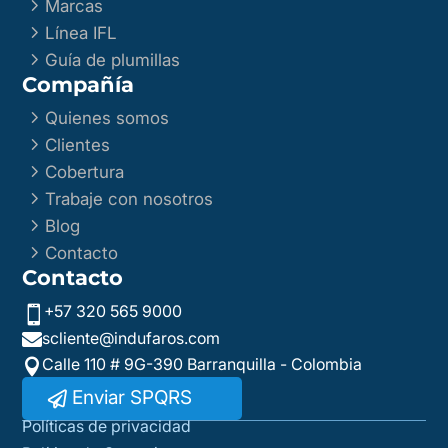
5
Marcas
5
Línea IFL
5
Guía de plumillas
Compañía
5
Quienes somos
5
Clientes
5
Cobertura
5
Trabaje con nosotros
5
Blog
5
Contacto
Contacto
+57 320 565 9000

scliente@indufaros.com

Calle 110 # 9G-390 Barranquilla - Colombia

Enviar SPQRS
Políticas de privacidad